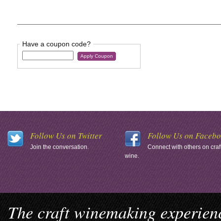
Have a coupon code?
Apply Coupon
Follow Us on Twitter
Follow Us on Faceb
Join the conversation.
Connect with others on craf
wine.
The craft winemaking experienc