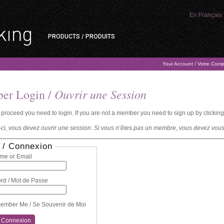
En Français
PRODUCTS / PRODUITS
Your Account / Votre Com
Ouvrir une Session
er Login /
o proceed you need to login. If you are not a member you need to sign up by clicking t
-ci, vous devez ouvrir une session. Si vous n’êtes pas un membre, vous devez vous i
 / Connexion
me or Email
rd / Mot de Passe
mber Me / Se Souvenir de Moi
/ Connexion