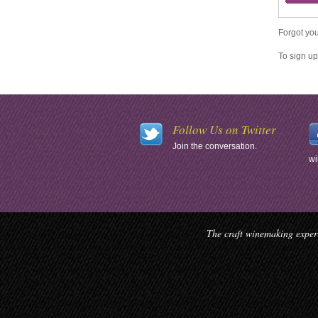
Forgot you
To sign up
Follow Us on Twitter
Join the conversation.
wi
The craft winemaking experi