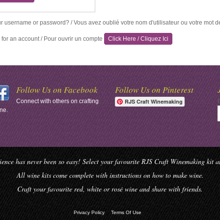
r username or password? / Vous avez oublié votre nom d'utilisateur ou votre mot 
 for an account / Pour ouvrir un compte
Click Here / Cliquez Ici
Follow Us on Facebook
Follow Us on Pinterest
Connect with others on crafting
RJS Craft Winemaking
ne.
ence has never been so easy! Select your favourite RJS Craft Winemaking kit and
All wine kits come complete with instructions on how to make wine.
Craft your favourite red, white or rosé wine and share with friends.
Privacy Policy
Terms Of Use