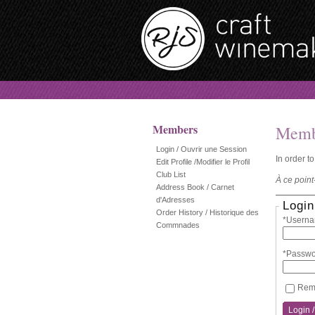
Members
Memb
Login / Ouvrir une Session
In order t
Edit Profile /Modifier le Profil
Club List
À ce point
Address Book / Carnet
d'Adresses
Login
Order History / Historique des
*Userna
Commnades
*Passwo
Reme
Login 