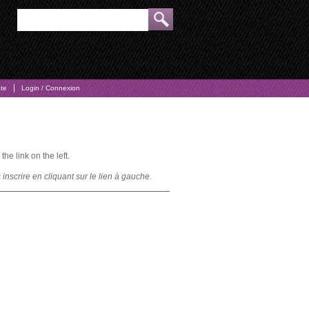
pte
Login / Connexion
he link on the left.
nscrire en cliquant sur le lien à gauche.