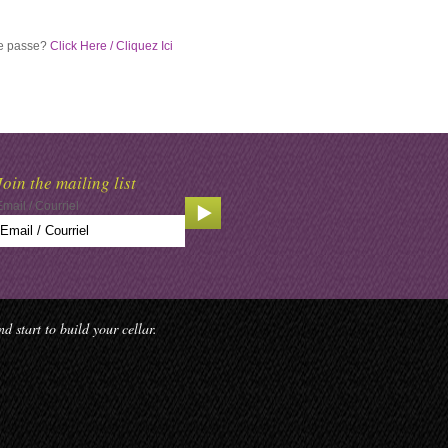
de passe?
Click Here / Cliquez Ici
Join the mailing list
Email / Courriel
 start to build your cellar.